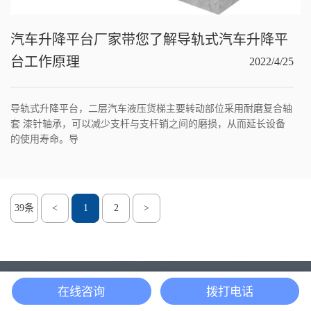
汽车升降平台厂家带您了解导轨式汽车升降平
台工作原理
2022/4/25
导轨式升降平台，二层汽车液压货梯主要转动部位采用耐磨复合轴
套 漆针轴承，可以减少支杆与支杆销之间的磨损，从而延长设备
的使用寿命。导
39条
<
1
2
>
联系我们
/ CONTACT US
在线咨询
拨打电话
微信
电话